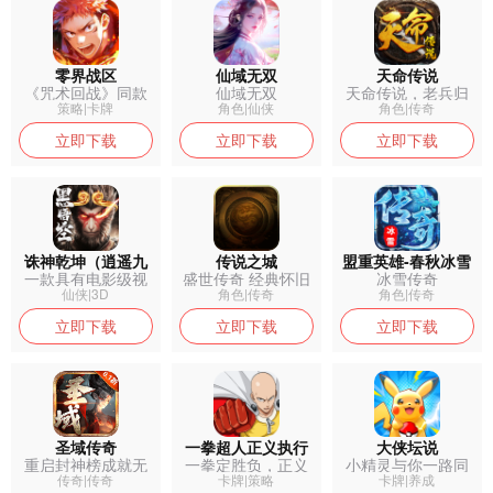
零界战区
仙域无双
天命传说
《咒术回战》同款
仙域无双
天命传说，老兵归
IP游戏大作...
来！
策略|卡牌
角色|仙侠
角色|传奇
立即下载
立即下载
立即下载
诛神乾坤（逍遥九
传说之城
盟重英雄-春秋冰雪
一款具有电影级视
盛世传奇 经典怀旧
冰雪传奇
歌行）
觉体验的MM...
重燃你的...
仙侠|3D
角色|传奇
角色|传奇
立即下载
立即下载
立即下载
圣域传奇
一拳超人正义执行
大侠坛说
重启封神榜成就无
一拳定胜负，正义
小精灵与你一路同
上传奇
集结！ 超燃...
行！
传奇|传奇
卡牌|策略
卡牌|养成