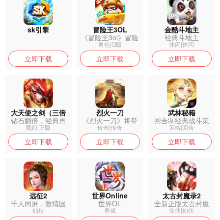
sk引擎
冒险王3OL
金酷斗地主
《冒险王3ol》冒险
经典斗地主
王手游系...
角色|Q版
休闲|休闲
立即下载
立即下载
立即下载
大天使之剑（三倍
烈火一刀
武林秘籍
钻石翻倍，经典再
《烈火一刀》将带
回合制经典战斗策
版）
现，带你重温...
来更具层次感...
略与全新的玩...
魔幻|正版
传奇|传奇
策略|回合
立即下载
立即下载
立即下载
远征2
世界Online
太古封魔录2
千人同屏，激情国
世界OL
全新正版太古封魔
战——《远征...
录2返利服，...
仙侠
养成
仙侠|仙侠