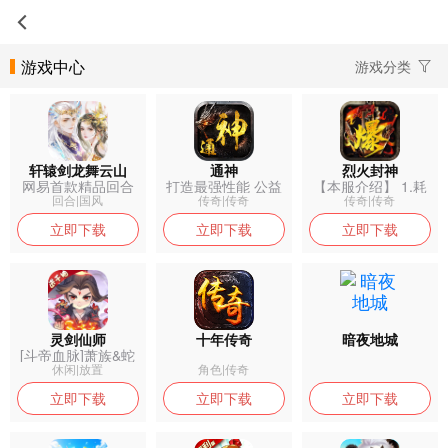
游戏中心
游戏分类
轩辕剑龙舞云山
通神
烈火封神
网易首款精品回合
打造最强性能 公益
【本服介绍】 1.耗
福利版本--...
传奇
时一年打...
回合|国风
传奇|传奇
传奇|传奇
立即下载
立即下载
立即下载
灵剑仙师
十年传奇
暗夜地城
[斗帝血脉]萧族&蛇
族谁与争...
休闲|放置
角色|传奇
立即下载
立即下载
立即下载