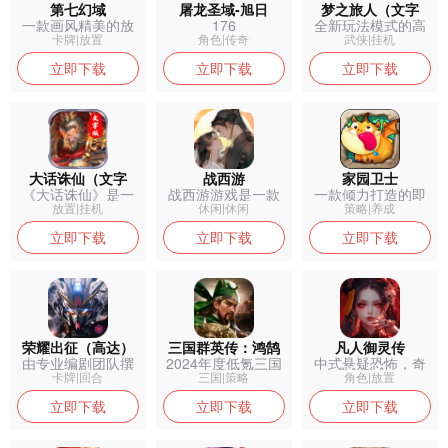
第七幻域
屠龙圣域-旭日
梦之旅人（文字
一款画风精美的放
176
全新玩法模式的高
版）
置类卡牌手游
爆率纯文字打...
卡牌|放置
角色|传奇
武侠|挂机
立即下载
立即下载
立即下载
大话诛仙（文字
战西游
家园卫士
《大话诛仙》是一
战西游游戏是一款
一款倾力打造的即
版）
款放置类RP...
非常简好玩刺...
时战斗冒险Q...
放置|挂机
休闲|休闲
策略|养成
立即下载
立即下载
立即下载
荣耀出征（高达）
三国群英传：鸿鹄
凡人御灵传
由专业编剧团队撰
2024年度低氪三国
中式悬疑恐怖，奇
霸业
写背景故事，...
策略手游...
诡世界探索
卡牌|回合
三国|策略
角色|放置
立即下载
立即下载
立即下载