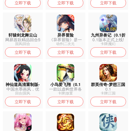
立即下载
立即下载
立即下载
轩辕剑龙舞云山
异界冒险
九州异兽记（0.1折
网易首款精品回合5
《异界冒险》是一
0.1版本正式上线!
（返利版）
免费版）
倍福利版本...
款以奇异世界...
轻松小...
国风|回合
动作|二次元
卡牌|魔幻
立即下载
立即下载
立即下载
神仙道高清重制版-
小鸟爱飞翔（0.1
群英传奇-梦想三国
中国水墨画风，优
一款以虚构世界各
0.1
怀旧服
折）
雅清新的场景...
地英雄为背景...
回合|国风
卡牌|放置
卡牌|三国
立即下载
立即下载
立即下载