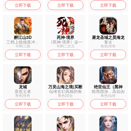
立即下载
立即下载
立即下载
醉江山3D
死神·境界
屠龙圣域之昊海龙
三档上线领真冲，
《死神·境界》这一
复古
吟
基本不缺资源...
款IP手游...
卡牌|三国
卡牌|二次元
角色|传奇
立即下载
立即下载
立即下载
龙城
万灵山海之境(买断
绝世仙王（黑神
盖世王者
仙侠玄幻风格的角
暗黑西游，高自由
版)
话）
色扮演回合制...
东方神话大世...
角色|传奇
角色|回合
角色|仙侠
立即下载
立即下载
立即下载