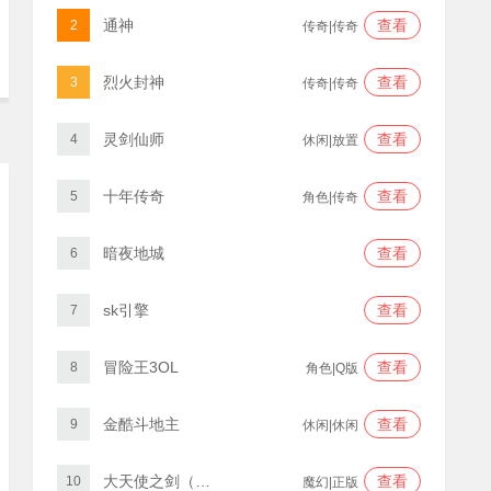
通神
查看
2
传奇|传奇
烈火封神
查看
3
传奇|传奇
灵剑仙师
查看
4
休闲|放置
十年传奇
查看
5
角色|传奇
暗夜地城
查看
6
sk引擎
查看
7
冒险王3OL
查看
8
角色|Q版
金酷斗地主
查看
9
休闲|休闲
大天使之剑（三倍版）
查看
10
魔幻|正版