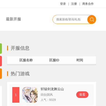
登录
|
注册
|
商务合作
最新开服
开服信息
区服名称
区服ID
时间
热门游戏
轩辕剑龙舞云山
查看
1
回合|国风
人气：
9329