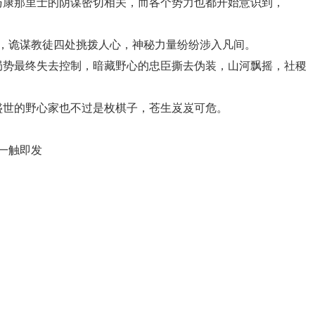
与康那里士的阴谋密切相关，而各个势力也都开始意识到，
，诡谋教徒四处挑拨人心，神秘力量纷纷涉入凡间。
局势最终失去控制，暗藏野心的忠臣撕去伪装，山河飘摇，社稷
盛世的野心家也不过是枚棋子，苍生岌岌可危。
一触即发