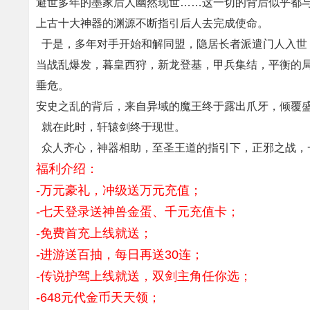
避世多年的墨家后人幽然现世……这一切的背后似乎都
上古十大神器的渊源不断指引后人去完成使命。
于是，多年对手开始和解同盟，隐居长者派遣门人入世
当战乱爆发，暮皇西狩，新龙登基，甲兵集结，平衡的
垂危。
安史之乱的背后，来自异域的魔王终于露出爪牙，倾覆
就在此时，轩辕剑终于现世。
众人齐心，神器相助，至圣王道的指引下，正邪之战，
福利介绍：
-万元豪礼，冲级送万元充值；
-七天登录送神兽金蛋、千元充值卡；
-免费首充上线就送；
-进游送百抽，每日再送30连；
-传说护驾上线就送，双剑主角任你选；
-648元代金币天天领；