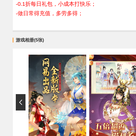
-0.1折每日礼包，小成本打快乐；
-做日常得充值，多劳多得；
游戏相册(5张)