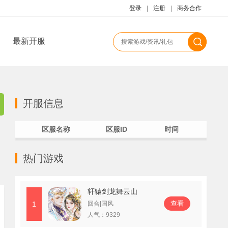
登录
|
注册
|
商务合作
最新开服
开服信息
区服名称
区服ID
时间
热门游戏
轩辕剑龙舞云山
查看
1
回合|国风
人气：
9329