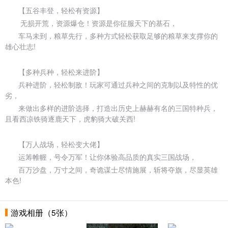
【五谷丰登，轻松有资源】
无损开荒，资源爆仓！资源是你征服天下的基石，
车马未到，粮草先行，多种方式轻松获取足够的粮草来支撑你的
雄心壮志!
【多种兵种，轻松来进阶】
兵种进阶，轻松制敌！玩家可通过兵种之间的克制以及特性的优
劣，
来做出多样的进阶选择，打造出历史上赫赫有名的三国特种兵，
且看西凉铁骑逐鹿天下，虎豹骑大破关西!
【万人战场，轻松变大佬】
运筹帷幄，号令万军！让你体验高品质的真实三国战场，
百万沙盘，万寸之间，奇诡谋士尽情施展，斩将夺旗，尽显英雄
本色!
游戏相册（5张）