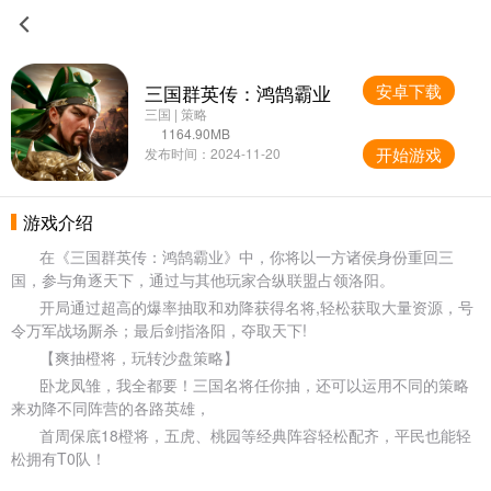
三国群英传：鸿鹄霸业
安卓下载
三国 | 策略
1164.90MB
开始游戏
发布时间：2024-11-20
游戏介绍
在《三国群英传：鸿鹄霸业》中，你将以一方诸侯身份重回三
国，参与角逐天下，通过与其他玩家合纵联盟占领洛阳。
开局通过超高的爆率抽取和劝降获得名将,轻松获取大量资源，号
令万军战场厮杀；最后剑指洛阳，夺取天下!
【爽抽橙将，玩转沙盘策略】
卧龙凤雏，我全都要！三国名将任你抽，还可以运用不同的策略
来劝降不同阵营的各路英雄，
首周保底18橙将，五虎、桃园等经典阵容轻松配齐，平民也能轻
松拥有T0队！